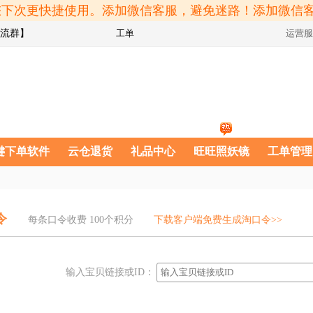
方便您下次更快捷使用。添加微信客服，避免迷路！添加微信
流群】
工单
运营服
键下单软件
云仓退货
礼品中心
旺旺照妖镜
工单管理
令
每条口令收费
100个积分
下载客户端免费生成淘口令>>
输入宝贝链接或ID：